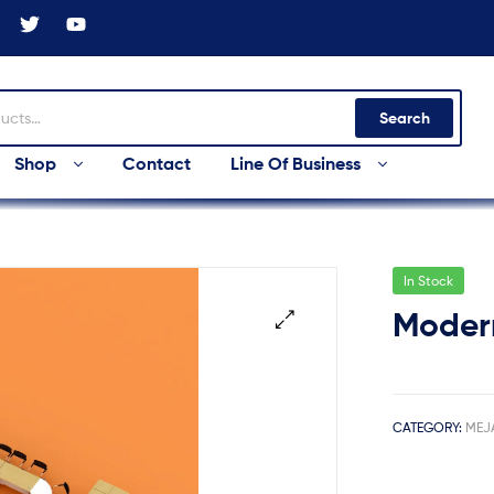
Search
Shop
Contact
Line Of Business
In Stock
Moder
🔍
CATEGORY:
MEJ