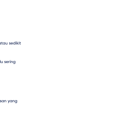
tau sedikit
u sering
usan yang