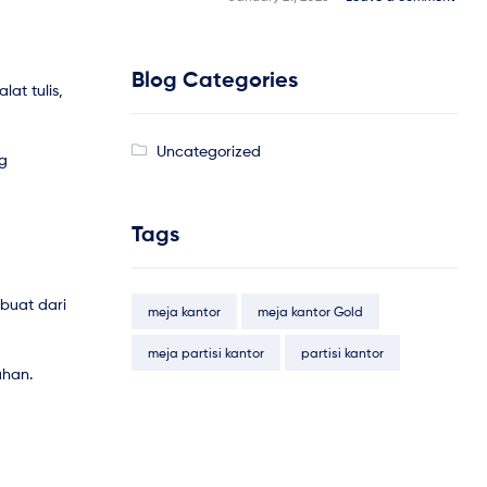
Blog Categories
at tulis,
Uncategorized
ng
Tags
ibuat dari
meja kantor
meja kantor Gold
meja partisi kantor
partisi kantor
ahan.