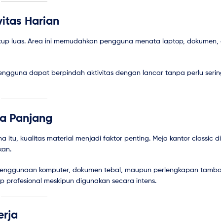
itas Harian
kup luas. Area ini memudahkan pengguna menata laptop, dokumen, al
 Pengguna dapat berpindah aktivitas dengan lancar tanpa perlu seri
ka Panjang
 itu, kualitas material menjadi faktor penting. Meja kantor classic d
kan.
 penggunaan komputer, dokumen tebal, maupun perlengkapan tamb
 profesional meskipun digunakan secara intens.
erja