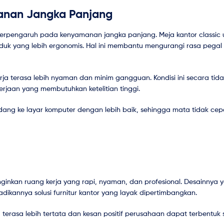
anan Jangka Panjang
ga berpengaruh pada kenyamanan jangka panjang. Meja kantor classi
duduk yang lebih ergonomis. Hal ini membantu mengurangi rasa pega
rja terasa lebih nyaman dan minim gangguan. Kondisi ini secara tid
rjaan yang membutuhkan ketelitian tinggi.
ng ke layar komputer dengan lebih baik, sehingga mata tidak cepa
nginkan ruang kerja yang rapi, nyaman, dan profesional. Desainnya 
ikannya solusi furnitur kantor yang layak dipertimbangkan.
 terasa lebih tertata dan kesan positif perusahaan dapat terbentuk