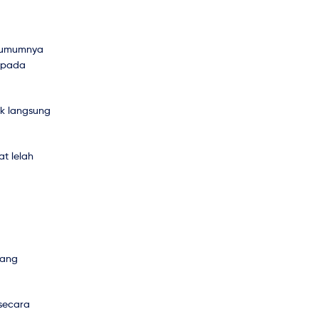
c umumnya
l pada
ak langsung
t lelah
yang
 secara